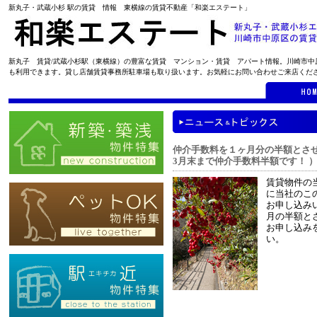
新丸子・武蔵小杉 駅の賃貸 情報 東横線の賃貸不動産「和楽エステート」
新丸子 賃貸/武蔵小杉駅（東横線）の豊富な賃貸 マンション・賃貸 アパート情報。川崎市
も利用できます。貸し店舗賃貸事務所駐車場も取り扱います。お気軽にお問い合わせご来店くだ
仲介手数料を１ヶ月分の半額とさ
3月末まで仲介手数料半額です！ 
賃貸物件の
に当社のこ
お申し込み
月の半額と
お申し込み
い。