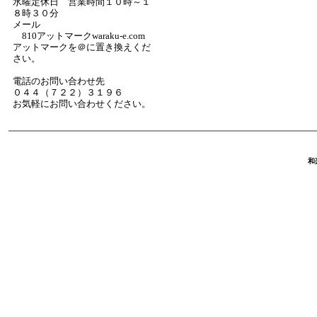
水曜定休日 営業時間１０時～１
８時３０分
メール
810アットマークwaraku-e.com
アットマークを＠に置き換えくだ
さい。
電話のお問い合わせ先
０４４（７２２）３１９６
お気軽にお問い合わせください。
和