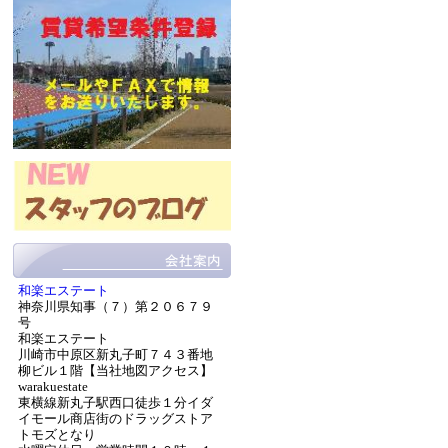
和楽エステート
神奈川県知事（７）第２０６７９
号
和楽エステート
川崎市中原区新丸子町７４３番地
柳ビル１階【当社地図アクセス】
warakuestate
東横線新丸子駅西口徒歩１分イダ
イモール商店街のドラッグストア
トモズとなり