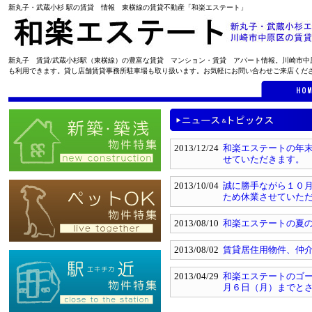
新丸子・武蔵小杉 駅の賃貸 情報 東横線の賃貸不動産「和楽エステート」
新丸子 賃貸/武蔵小杉駅（東横線）の豊富な賃貸 マンション・賃貸 アパート情報。川崎市
も利用できます。貸し店舗賃貸事務所駐車場も取り扱います。お気軽にお問い合わせご来店くだ
2013/12/24
和楽エステートの年
せていただきます。
2013/10/04
誠に勝手ながら１０月
ため休業させていた
2013/08/10
和楽エステートの夏
2013/08/02
賃貸居住用物件、仲
2013/04/29
和楽エステートのゴ
月６日（月）までと