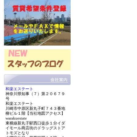
和楽エステート
神奈川県知事（７）第２０６７９
号
和楽エステート
川崎市中原区新丸子町７４３番地
柳ビル１階【当社地図アクセス】
warakuestate
東横線新丸子駅西口徒歩１分イダ
イモール商店街のドラッグストア
トモズとなり