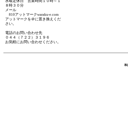
水曜定休日 営業時間１０時～１
８時３０分
メール
810アットマークwaraku-e.com
アットマークを＠に置き換えくだ
さい。
電話のお問い合わせ先
０４４（７２２）３１９６
お気軽にお問い合わせください。
和