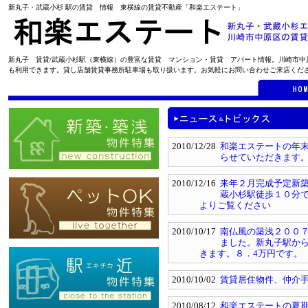
新丸子・武蔵小杉 駅の賃貸 情報 東横線の賃貸不動産「和楽エステート」
新丸子 賃貸/武蔵小杉駅（東横線）の豊富な賃貸 マンション・賃貸 アパート情報。川崎市
も利用できます。貸し店舗賃貸事務所駐車場も取り扱います。お気軽にお問い合わせご来店くだ
2010/12/28
和楽エステートの年
らせていただきます
2010/12/16
来年２月完成予定新築
蔵小杉駅徒歩１０分
よりご覧ください
2010/10/17
南仏風の築浅２００
ました。新丸子駅か
きます。８．4万円です。
2010/10/02
賃貸居住物件、仲介
2010/08/12
和楽エステートの夏