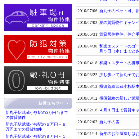
2010/07/06
新丸子のペット可、新
2010/07/02
夏の賃貸物件キャン
2010/05/31
賃貸居住物件、仲介
2010/04/30
和楽エステートのゴ
月５日（水）までと
2010/04/18
和楽エステートの携
2010/03/22
少し歩いて新丸子で
2010/03/13
横須賀線武蔵小杉駅
2010/03/12
横須賀線の新しい武
2010/02/16
４月１日まで賃貸キ
新丸子駅武蔵小杉駅の5万円台まで
の賃貸物件
2010/02/02
新丸子の雪
新丸子駅武蔵小杉駅の６万円～９
万円までの賃貸物件
2010/01/14
新年のお部屋探しは
新丸子駅武蔵小杉駅の９万円～１