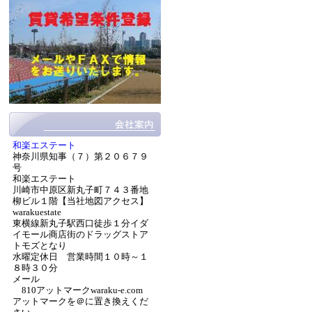
和楽エステート
神奈川県知事（７）第２０６７９
号
和楽エステート
川崎市中原区新丸子町７４３番地
柳ビル１階【当社地図アクセス】
warakuestate
東横線新丸子駅西口徒歩１分イダ
イモール商店街のドラッグストア
トモズとなり
水曜定休日 営業時間１０時～１
８時３０分
メール
810アットマークwaraku-e.com
アットマークを＠に置き換えくだ