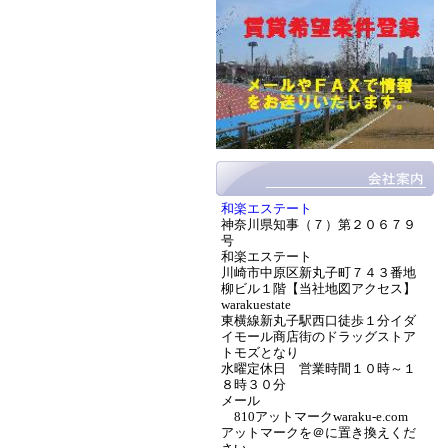
和楽エステート
神奈川県知事（７）第２０６７９
号
和楽エステート
川崎市中原区新丸子町７４３番地
柳ビル１階【当社地図アクセス】
warakuestate
東横線新丸子駅西口徒歩１分イダ
イモール商店街のドラッグストア
トモズとなり
水曜定休日 営業時間１０時～１
８時３０分
メール
810アットマークwaraku-e.com
アットマークを＠に置き換えくだ